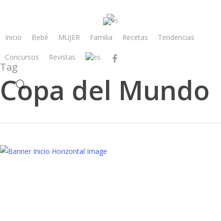
Skip
to
main
Inicio
Bebé
MUJER
Familia
Recetas
Tendencias
content
Concursos
Revistas
facebook
Tag
Copa del Mundo
search