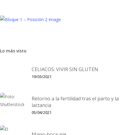
Niños
Tendencias
Edición limitada de Boss Kids para
Lo más visto
animar a España en el Mundial
CELIACOS: VIVIR SIN GLUTEN
El 14 de junio será la inauguración de la Copa Mundial de la Fifa
19/03/2021
018, que este año se celebrará en Rusia. En este tipo de
vento deportivo se desata…
Retorno a la fertilidad tras el parto y la
lactancia
05/04/2021
Mano-boca-pie