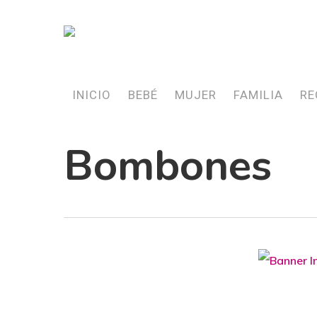
Skip
to
main
content
INICIO
BEBÉ
MUJER
FAMILIA
RE
Bombones