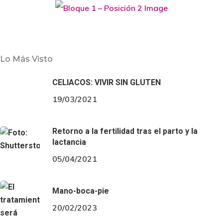
Aprendizaje
MUJER
La nueva situación en las aulas
Lo Más Visto
¿La nueva situación en las aulas cambia la forma que
CELIACOS: VIVIR SIN GLUTEN
tendrán de socializar los más pequeños? La pandemia
19/03/2021
ha supuesto un cambio importante en nuestras vidas y
en las de…
Retorno a la fertilidad tras el parto y la
lactancia
05/04/2021
Mano-boca-pie
20/02/2023