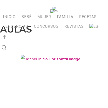
Skip
to
INICIO
BEBÉ
MUJER
FAMILIA
RECETAS
main
AULAS
TENDENCIAS
CONCURSOS
REVISTAS
content
FACEBOOK
search