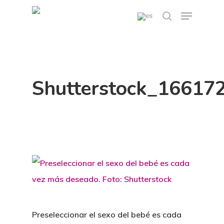
Skip
Menu
search
to
main
content
Shutterstock_16617
Preseleccionar el sexo del bebé es cada