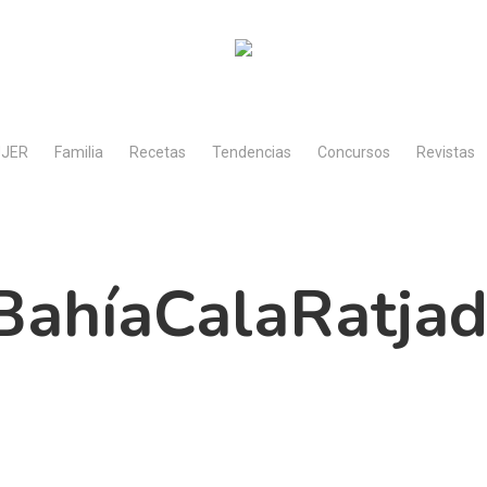
JER
Familia
Recetas
Tendencias
Concursos
Revistas
ahíaCalaRatjad