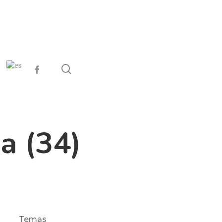
search
facebook
a (34)
Temas