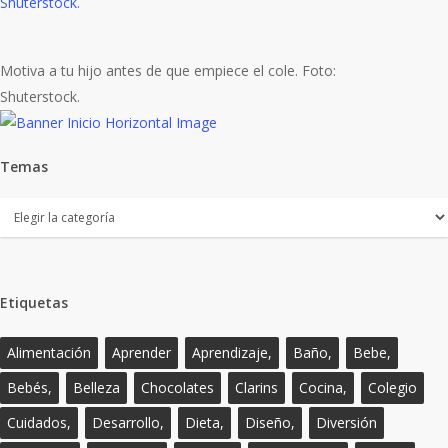
Motiva a tu hijo antes de que empiece el cole. Foto:
Shuterstock.
Temas
Temas
Etiquetas
Alimentación
Aprender
Aprendizaje,
Baño,
Bebe,
Bebés,
Belleza
Chocolates
Clarins
Cocina,
Colegio
Cuidados,
Desarrollo,
Dieta,
Diseño,
Diversión