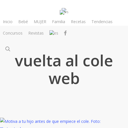
Skip
to
main
Inicio
Bebé
MUJER
Familia
Recetas
Tendencias
content
facebook
Concursos
Revistas
search
vuelta al cole
web