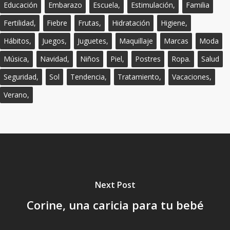
Educación
Embarazo
Escuela,
Estimulación,
Familia
Fertilidad,
Fiebre
Frutas,
Hidratación
Higiene,
Hábitos,
Juegos,
Juguetes,
Maquillaje
Marcas
Moda
Música,
Navidad,
Niños
Piel,
Postres
Ropa.
Salud
Seguridad,
Sol
Tendencia,
Tratamiento,
Vacaciones,
Verano,
Next Post
Corine, una caricia para tu bebé