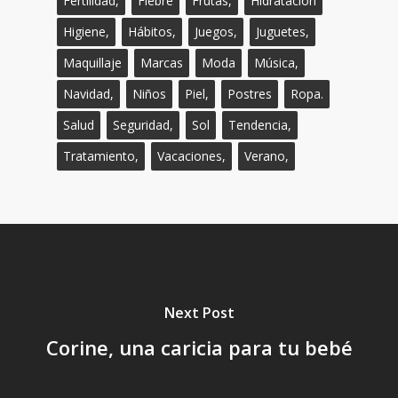
Fertilidad,
Fiebre
Frutas,
Hidratación
Higiene,
Hábitos,
Juegos,
Juguetes,
Maquillaje
Marcas
Moda
Música,
Navidad,
Niños
Piel,
Postres
Ropa.
Salud
Seguridad,
Sol
Tendencia,
Tratamiento,
Vacaciones,
Verano,
Next Post
Corine, una caricia para tu bebé