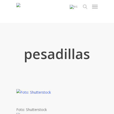
Skip
Menu
to
search
main
content
pesadillas
Foto: Shutterstock