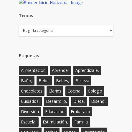
Temas
Temas
Etiquetas
Alimentación
Aprender
Aprendizaje,
Baño,
Bebe,
Bebés,
Belleza
Chocolates
Clarins
Cocina,
Colegio
Cuidados,
Desarrollo,
Dieta,
Diseño,
Diversión
Educación
Embarazo
Escuela,
Estimulación,
Familia