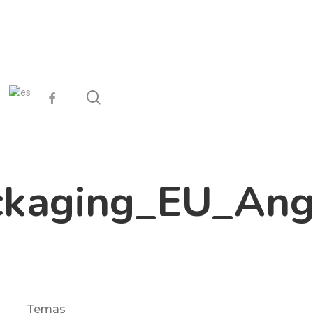
search
facebook
kaging_EU_Ang
Temas