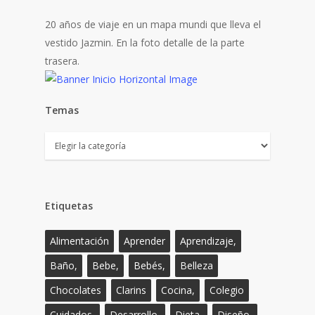
20 años de viaje en un mapa mundi que lleva el
vestido Jazmin. En la foto detalle de la parte
trasera.
Temas
Temas
Etiquetas
Alimentación
Aprender
Aprendizaje,
Baño,
Bebe,
Bebés,
Belleza
Chocolates
Clarins
Cocina,
Colegio
Cuidados,
Desarrollo,
Dieta,
Diseño,