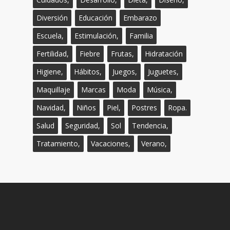
Diversión
Educación
Embarazo
Escuela,
Estimulación,
Familia
Fertilidad,
Fiebre
Frutas,
Hidratación
Higiene,
Hábitos,
Juegos,
Juguetes,
Maquillaje
Marcas
Moda
Música,
Navidad,
Niños
Piel,
Postres
Ropa.
Salud
Seguridad,
Sol
Tendencia,
Tratamiento,
Vacaciones,
Verano,