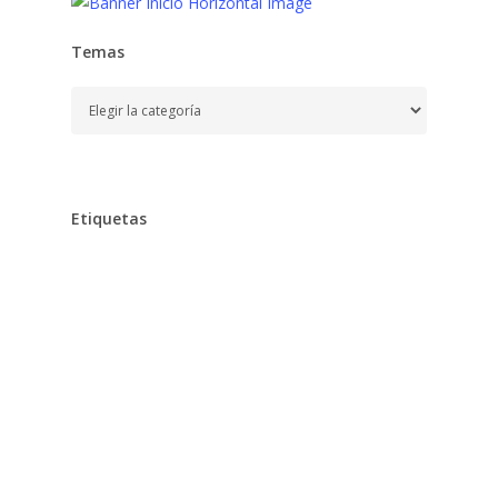
Temas
Temas
Etiquetas
Alimentación
Aprender
Aprendizaje,
Baño,
Bebe,
Bebés,
Belleza
Chocolates
Clarins
Cocina,
Colegio
Cuidados,
Desarrollo,
Dieta,