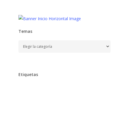
Temas
Temas
Etiquetas
Alimentación
Aprender
Aprendizaje,
Baño,
Bebe,
Bebés,
Belleza
Chocolates
Clarins
Cocina,
Colegio