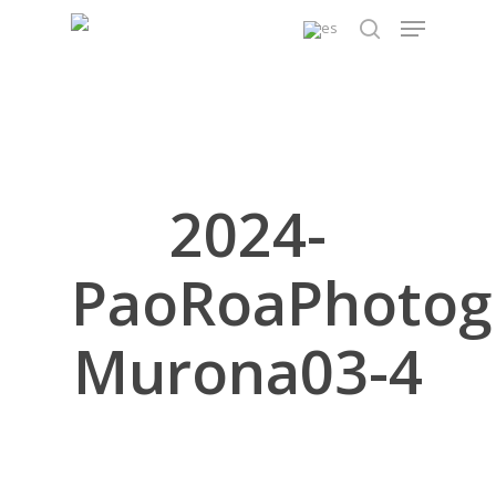
Skip
Menu
to
search
main
content
2024-
PaoRoaPhotog
Murona03-4