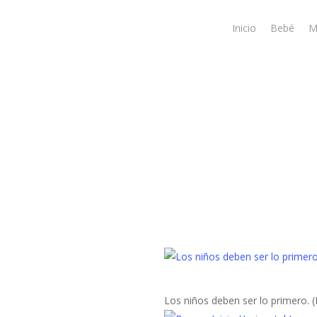
Skip
to
Inicio
Bebé
M
main
content
Los niños deben ser lo primero. (