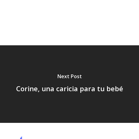
Seguridad,
Sol
Tendencia,
Tratamiento,
Vacaciones,
Verano,
Next Post
Corine, una caricia para tu bebé
facebook