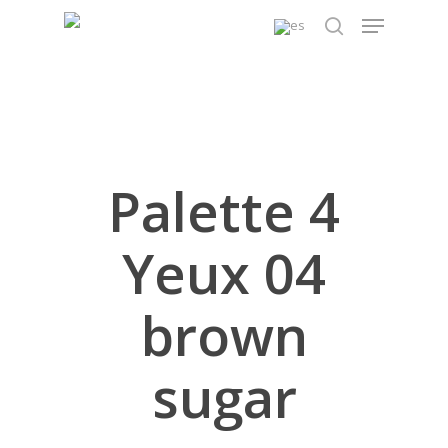
Skip
Menu
to
search
main
content
Palette 4
Yeux 04
brown
sugar