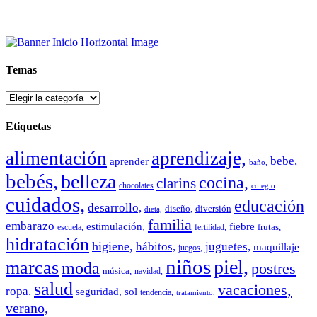
Temas
Temas
Etiquetas
alimentación
aprendizaje,
bebe,
aprender
baño,
bebés,
belleza
cocina,
clarins
chocolates
colegio
cuidados,
educación
desarrollo,
diseño,
diversión
dieta,
familia
embarazo
estimulación,
fiebre
frutas,
escuela,
fertilidad,
hidratación
higiene,
hábitos,
juguetes,
maquillaje
juegos,
niños
piel,
marcas
moda
postres
música,
navidad,
salud
vacaciones,
ropa.
sol
seguridad,
tendencia,
tratamiento,
verano,