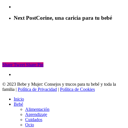
Next Post
Corine, una caricia para tu bebé
Share
Tweet
Share
Pin
facebook
© 2023 Bebe y Mujer: Consejos y trucos para tu bebé y toda la
familia |
Política de Privacidad
|
Política de Cookies
Close
Inicio
Menu
Bebé
Alimentación
Aprendizaje
Cuidados
Ocio