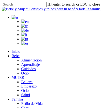
Skip
Hit enter to search or ESC to close
to
Close
main
Search
content
search
Menu
Inicio
Bebé
Alimentación
Aprendizaje
Cuidados
Ocio
MUJER
Belleza
Embarazo
Ocio
Salud
Familia
Estilo de Vida
Casa