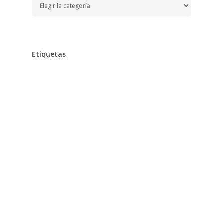
Temas
Etiquetas
Alimentación
Aprender
Aprendizaje,
Baño,
Bebe,
Bebés,
Belleza
Chocolates
Clarins
Cocina,
Colegio
Cuidados,
Desarrollo,
Dieta,
Diseño,
Diversión
Educación
Embarazo
Escuela,
Estimulación,