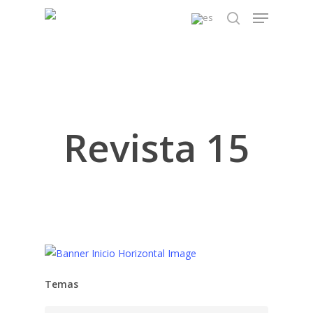
Skip
Menu
to
search
main
content
Revista 15
Temas