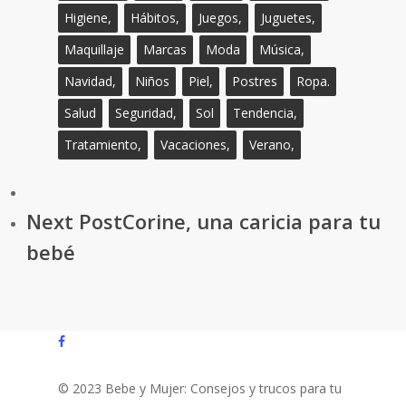
Higiene,
Hábitos,
Juegos,
Juguetes,
Maquillaje
Marcas
Moda
Música,
Navidad,
Niños
Piel,
Postres
Ropa.
Salud
Seguridad,
Sol
Tendencia,
Tratamiento,
Vacaciones,
Verano,
Next Post
Corine, una caricia para tu
bebé
facebook
© 2023 Bebe y Mujer: Consejos y trucos para tu