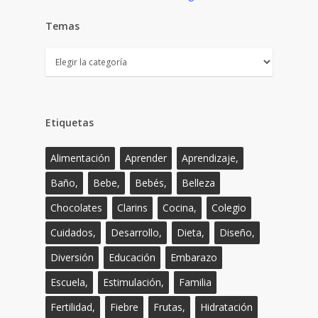
Temas
Temas
Etiquetas
Alimentación
Aprender
Aprendizaje,
Baño,
Bebe,
Bebés,
Belleza
Chocolates
Clarins
Cocina,
Colegio
Cuidados,
Desarrollo,
Dieta,
Diseño,
Diversión
Educación
Embarazo
Escuela,
Estimulación,
Familia
Fertilidad,
Fiebre
Frutas,
Hidratación