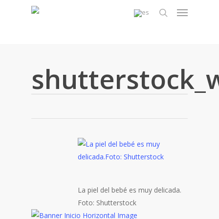
Skip
Menu
to
search
main
content
shutterstock_
La piel del bebé es muy delicada.
Foto: Shutterstock