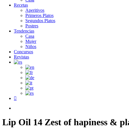
Recetas
Aperitivos
Primeros Platos
Segundos Platos
Postres
Tendencias
Casa
Mujer
Niños
Concursos
Revistas
facebook
search
Lip Oil 14 Zest of hapiness & pl