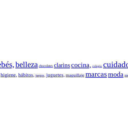
ebés,
cuidad
belleza
cocina,
clarins
chocolates
colegio
marcas
moda
higiene,
hábitos,
juguetes,
maquillaje
mú
juegos,