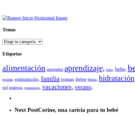
Temas
Temas
Etiquetas
b
alimentación
aprendizaje,
bebe,
aprender
baño,
hidratación
familia
estimulación,
fiebre
frutas,
escuela,
fertilidad,
vacaciones,
verano,
sol
tendencia,
tratamiento,
Next Post
Corine, una caricia para tu bebé