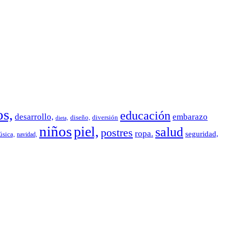
os,
educación
desarrollo,
embarazo
diseño,
diversión
dieta,
niños
piel,
salud
postres
ropa.
seguridad,
sica,
navidad,