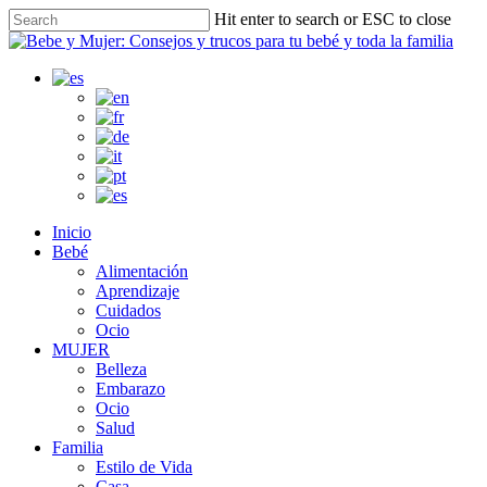
Skip
Hit enter to search or ESC to close
to
Close
main
Search
content
search
Menu
Inicio
Bebé
Alimentación
Aprendizaje
Cuidados
Ocio
MUJER
Belleza
Embarazo
Ocio
Salud
Familia
Estilo de Vida
Casa