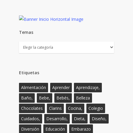
Temas
Temas
Etiquetas
Alimentación
Aprender
Aprendizaje,
Baño,
Bebe,
Bebés,
Belleza
Chocolates
Clarins
Cocina,
Colegio
Cuidados,
Desarrollo,
Dieta,
Diseño,
Diversión
Educación
Embarazo