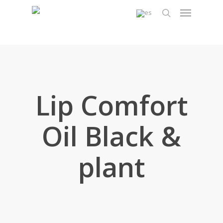
Skip
Menu
to
search
main
content
Lip Comfort
Oil Black &
plant