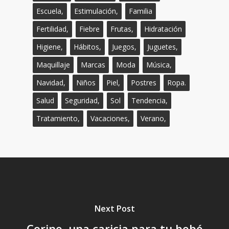
Escuela,
Estimulación,
Familia
Fertilidad,
Fiebre
Frutas,
Hidratación
Higiene,
Hábitos,
Juegos,
Juguetes,
Maquillaje
Marcas
Moda
Música,
Navidad,
Niños
Piel,
Postres
Ropa.
Salud
Seguridad,
Sol
Tendencia,
Tratamiento,
Vacaciones,
Verano,
Next Post
Corine, una caricia para tu bebé