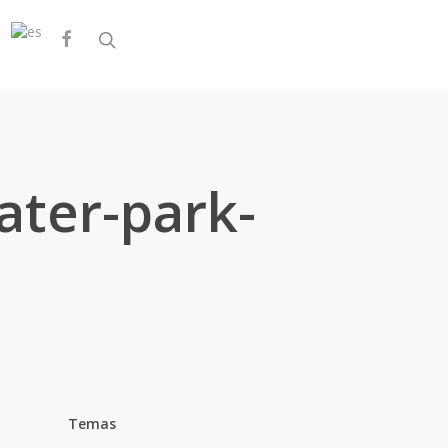
facebook
search
ater-park-
Temas