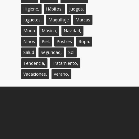
Higiene,
Hábitos,
Juegos,
Juguetes,
Maquillaje
Marcas
Moda
Música,
Navidad,
Niños
Piel,
Postres
Ropa.
Salud
Seguridad,
Sol
Tendencia,
Tratamiento,
Vacaciones,
Verano,