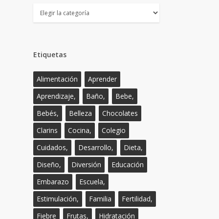
Temas
Etiquetas
Alimentación
Aprender
Aprendizaje,
Baño,
Bebe,
Bebés,
Belleza
Chocolates
Clarins
Cocina,
Colegio
Cuidados,
Desarrollo,
Dieta,
Diseño,
Diversión
Educación
Embarazo
Escuela,
Estimulación,
Familia
Fertilidad,
Fiebre
Frutas,
Hidratación