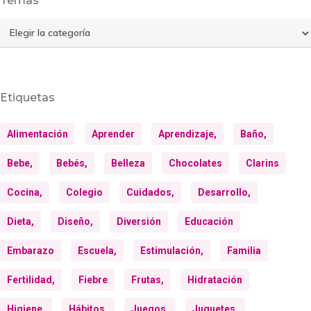
Temas
Temas
Etiquetas
Alimentación
Aprender
Aprendizaje,
Baño,
Bebe,
Bebés,
Belleza
Chocolates
Clarins
Cocina,
Colegio
Cuidados,
Desarrollo,
Dieta,
Diseño,
Diversión
Educación
Embarazo
Escuela,
Estimulación,
Familia
Fertilidad,
Fiebre
Frutas,
Hidratación
Higiene,
Hábitos,
Juegos,
Juguetes,