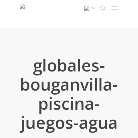
Skip
Menu
to
search
main
content
globales-
bouganvilla-
piscina-
juegos-agua