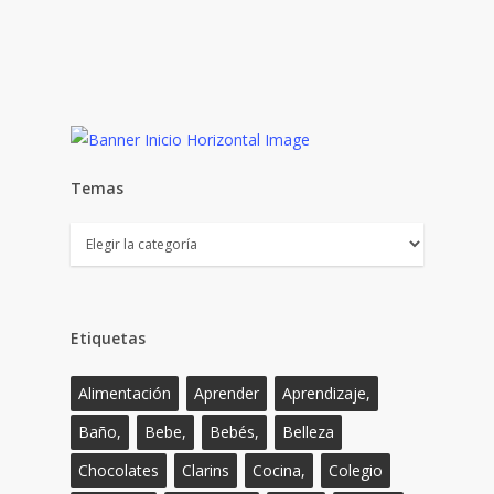
Temas
Temas
Etiquetas
Alimentación
Aprender
Aprendizaje,
Baño,
Bebe,
Bebés,
Belleza
Chocolates
Clarins
Cocina,
Colegio