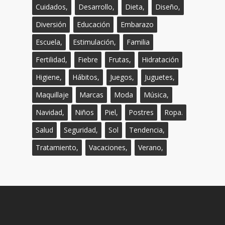
Cuidados,
Desarrollo,
Dieta,
Diseño,
Diversión
Educación
Embarazo
Escuela,
Estimulación,
Familia
Fertilidad,
Fiebre
Frutas,
Hidratación
Higiene,
Hábitos,
Juegos,
Juguetes,
Maquillaje
Marcas
Moda
Música,
Navidad,
Niños
Piel,
Postres
Ropa.
Salud
Seguridad,
Sol
Tendencia,
Tratamiento,
Vacaciones,
Verano,