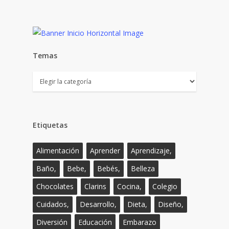
Temas
Temas
Etiquetas
Alimentación
Aprender
Aprendizaje,
Baño,
Bebe,
Bebés,
Belleza
Chocolates
Clarins
Cocina,
Colegio
Cuidados,
Desarrollo,
Dieta,
Diseño,
Diversión
Educación
Embarazo