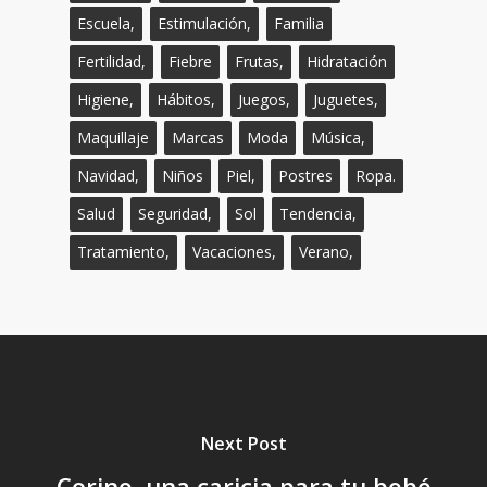
Escuela,
Estimulación,
Familia
Fertilidad,
Fiebre
Frutas,
Hidratación
Higiene,
Hábitos,
Juegos,
Juguetes,
Maquillaje
Marcas
Moda
Música,
Navidad,
Niños
Piel,
Postres
Ropa.
Salud
Seguridad,
Sol
Tendencia,
Tratamiento,
Vacaciones,
Verano,
Next Post
Corine, una caricia para tu bebé