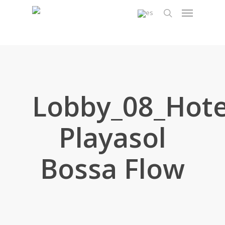
Skip
Menu
to
search
main
content
Lobby_08_Hote
Playasol
Bossa Flow