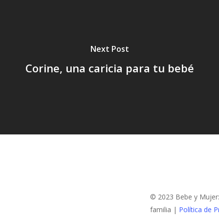
Next Post
Corine, una caricia para tu bebé
© 2023 Bebe y Mujer: 
familia |
Política de P