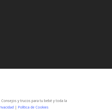
Consejos y trucos para tu bebé y toda la
rivacidad
|
Política de Cookies