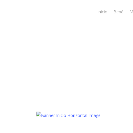
Skip
to
Inicio
Bebé
M
main
content