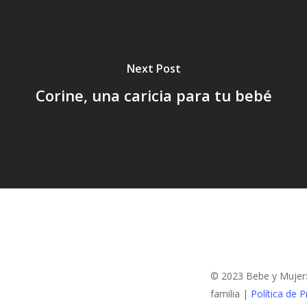
Next Post
Corine, una caricia para tu bebé
© 2023 Bebe y Mujer: 
familia |
Política de P