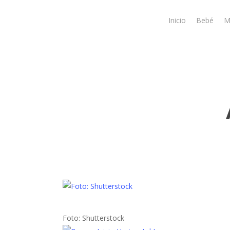
Skip
to
Inicio
Bebé
M
main
content
Foto: Shutterstock