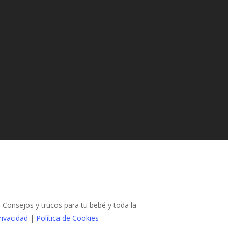
Consejos y trucos para tu bebé y toda la
rivacidad
|
Política de Cookies