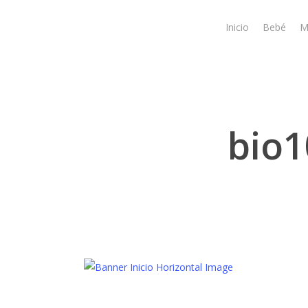
Skip
to
Inicio
Bebé
M
main
content
bio1