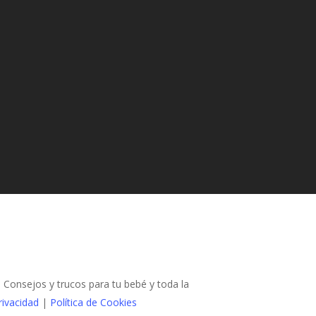
Consejos y trucos para tu bebé y toda la
rivacidad
|
Política de Cookies