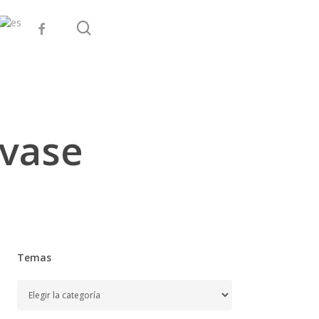
search
facebook
nvase
Temas
Temas