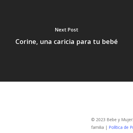
Next Post
Corine, una caricia para tu bebé
© 2023 Bebe y Mujer: 
familia |
Política de P