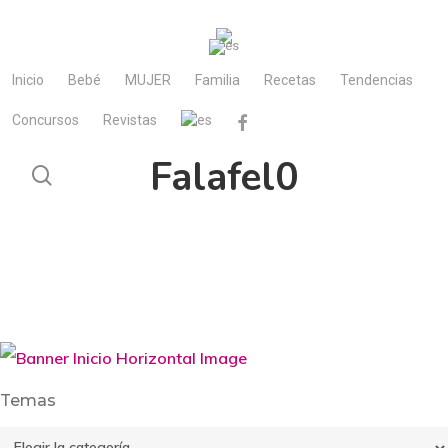
Skip
to
main
Inicio
Bebé
MUJER
Familia
Recetas
Tendencias
content
Concursos
Revistas
facebook
Falafel0
search
Temas
Temas