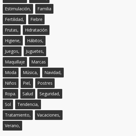
Estimulación,
Familia
Fertilidad,
Fiebre
Frutas,
Hidratación
Higiene,
Hábitos,
Juegos,
Juguetes,
Maquillaje
Marcas
Moda
Música,
Navidad,
Niños
Piel,
Postres
Ropa.
Salud
Seguridad,
Sol
Tendencia,
Tratamiento,
Vacaciones,
Verano,