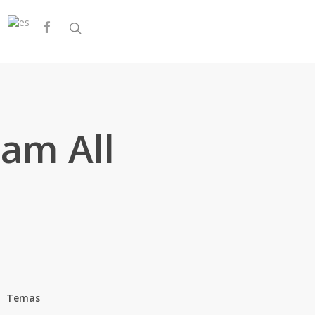
facebook
search
eam All
Temas