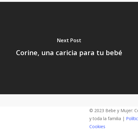
Next Post
Corine, una caricia para tu bebé
© 2023 Bebe y Mujer: Co
y toda la familia |
Políti
Cookies