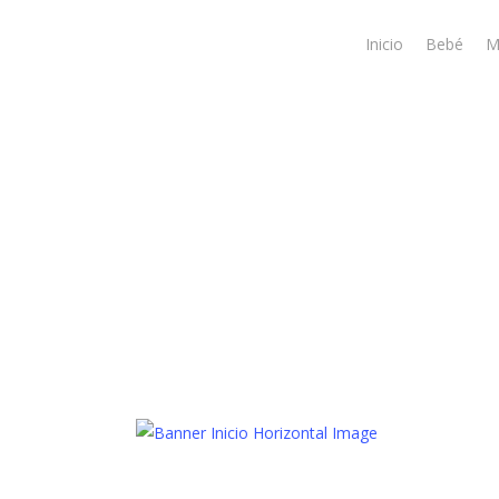
Skip
to
Inicio
Bebé
M
main
content