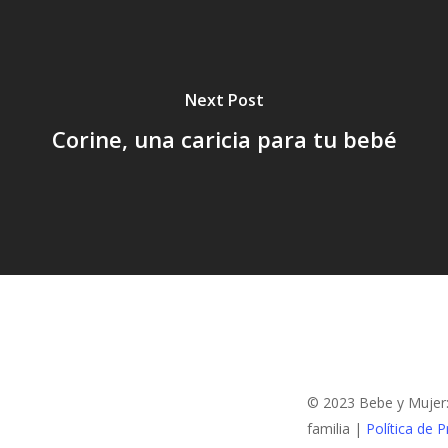
Next Post
Corine, una caricia para tu bebé
© 2023 Bebe y Mujer: 
familia |
Política de P