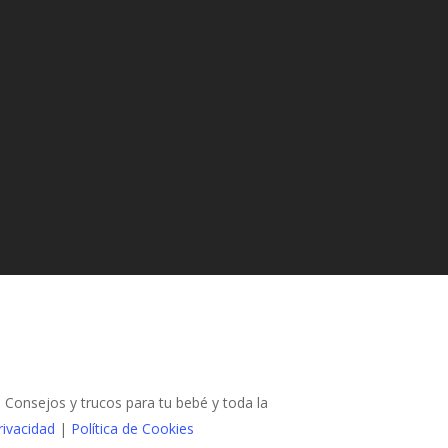
Consejos y trucos para tu bebé y toda la
rivacidad
|
Política de Cookies