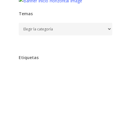
Temas
Temas
Etiquetas
Alimentación
Aprender
Aprendizaje,
Baño,
Bebe,
Bebés,
Belleza
Chocolates
Clarins
Cocina,
Colegio
Cuidados,
Desarrollo,
Dieta,