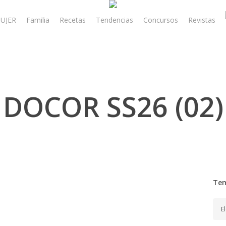
UJER
Familia
Recetas
Tendencias
Concursos
Revistas
DOCOR SS26 (02)
Te
Tem