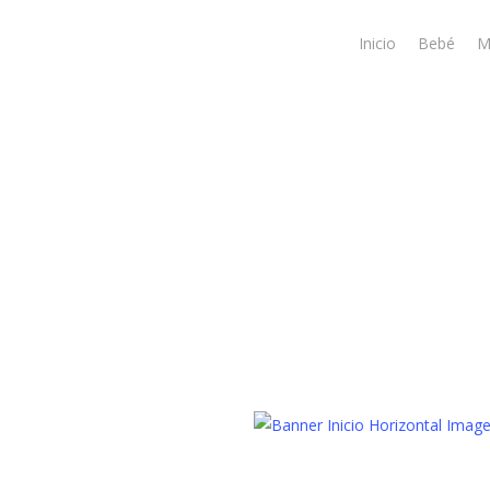
Skip
to
Inicio
Bebé
M
main
content