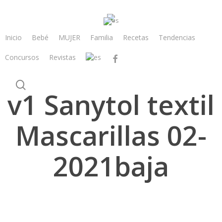
Skip
to
main
Inicio
Bebé
MUJER
Familia
Recetas
Tendencias
content
Concursos
Revistas
facebook
search
v1 Sanytol textil
Mascarillas 02-
2021baja