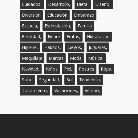
Cuidados,
Desarrollo,
Dieta,
Diseño,
Diversión
Educación
Embarazo
Escuela,
Estimulación,
Familia
Fertilidad,
Fiebre
Frutas,
Hidratación
Higiene,
Hábitos,
Juegos,
Juguetes,
Maquillaje
Marcas
Moda
Música,
Navidad,
Niños
Piel,
Postres
Ropa.
Salud
Seguridad,
Sol
Tendencia,
Tratamiento,
Vacaciones,
Verano,