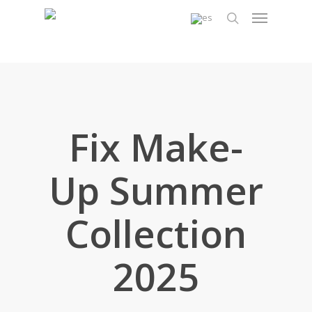
Skip
Menu
to
search
main
content
Fix Make-
Up Summer
Collection
2025