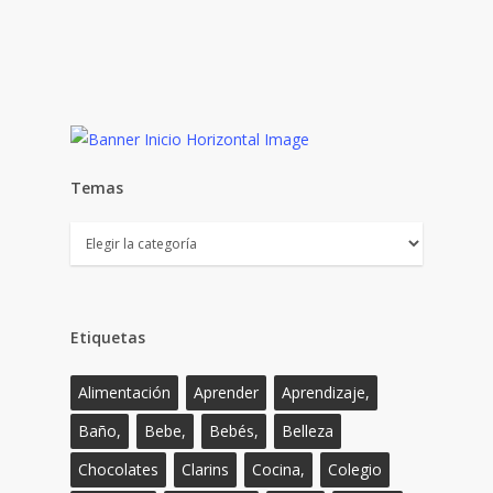
Temas
Temas
Etiquetas
Alimentación
Aprender
Aprendizaje,
Baño,
Bebe,
Bebés,
Belleza
Chocolates
Clarins
Cocina,
Colegio