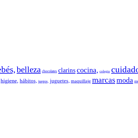
ebés,
cuidad
belleza
cocina,
clarins
chocolates
colegio
marcas
moda
higiene,
hábitos,
juguetes,
maquillaje
mú
juegos,