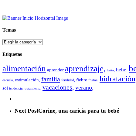
Temas
Temas
Etiquetas
b
alimentación
aprendizaje,
bebe,
aprender
baño,
hidratación
familia
estimulación,
fiebre
frutas,
escuela,
fertilidad,
vacaciones,
verano,
sol
tendencia,
tratamiento,
Next Post
Corine, una caricia para tu bebé