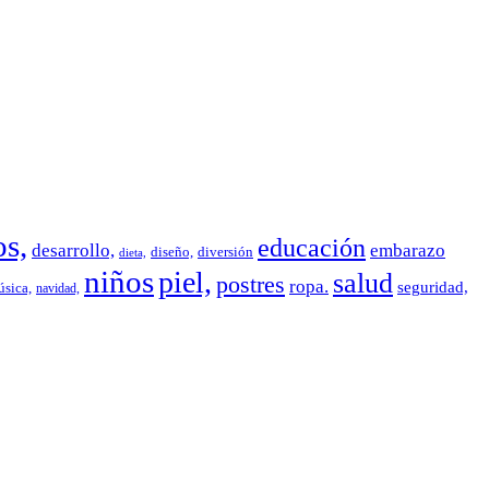
os,
educación
desarrollo,
embarazo
diseño,
diversión
dieta,
niños
piel,
salud
postres
ropa.
seguridad,
sica,
navidad,