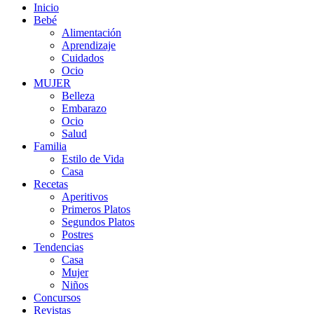
Close
Inicio
Menu
Bebé
Alimentación
Aprendizaje
Cuidados
Ocio
MUJER
Belleza
Embarazo
Ocio
Salud
Familia
Estilo de Vida
Casa
Recetas
Aperitivos
Primeros Platos
Segundos Platos
Postres
Tendencias
Casa
Mujer
Niños
Concursos
Revistas