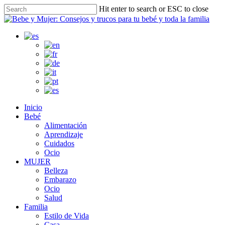
Skip
Hit enter to search or ESC to close
to
Close
main
Search
content
search
Menu
Inicio
Bebé
Alimentación
Aprendizaje
Cuidados
Ocio
MUJER
Belleza
Embarazo
Ocio
Salud
Familia
Estilo de Vida
Casa