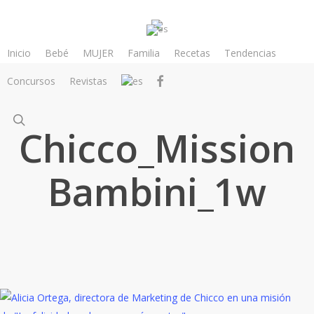
Skip
to
main
Inicio
Bebé
MUJER
Familia
Recetas
Tendencias
content
facebook
Concursos
Revistas
search
Chicco_Mission
Bambini_1w