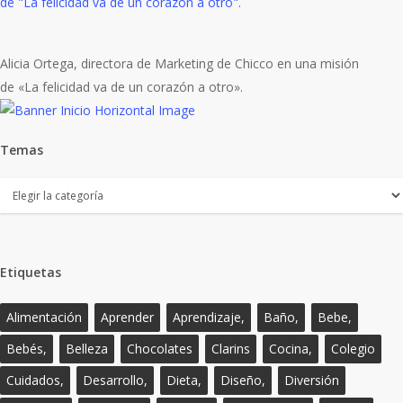
Alicia Ortega, directora de Marketing de Chicco en una misión
de «La felicidad va de un corazón a otro».
Temas
Temas
Etiquetas
Alimentación
Aprender
Aprendizaje,
Baño,
Bebe,
Bebés,
Belleza
Chocolates
Clarins
Cocina,
Colegio
Cuidados,
Desarrollo,
Dieta,
Diseño,
Diversión