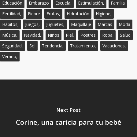
Educación
Embarazo
Escuela,
Estimulación,
Familia
Fertilidad,
Fiebre
Frutas,
Hidratación
Higiene,
Hábitos,
Juegos,
Juguetes,
Maquillaje
Marcas
Moda
Música,
Navidad,
Niños
Piel,
Postres
Ropa.
Salud
Seguridad,
Sol
Tendencia,
Tratamiento,
Vacaciones,
Verano,
Next Post
Corine, una caricia para tu bebé