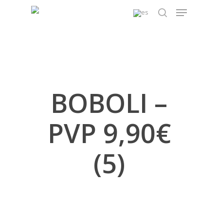
Skip
Menu
to
search
main
content
BOBOLI –
PVP 9,90€
(5)