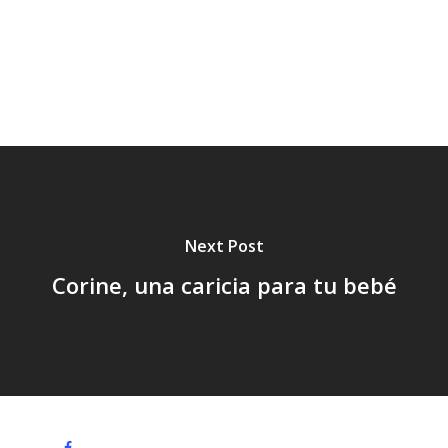
Seguridad,
Sol
Tendencia,
Tratamiento,
Vacaciones,
Verano,
Next Post
Corine, una caricia para tu bebé
facebook