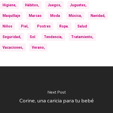
Higiene,
Hábitos,
Juegos,
Juguetes,
Maquillaje
Marcas
Moda
Música,
Navidad,
Niños
Piel,
Postres
Ropa.
Salud
Seguridad,
Sol
Tendencia,
Tratamiento,
Vacaciones,
Verano,
Next Post
Corine, una caricia para tu bebé