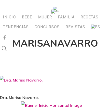
Skip
to
INICIO
BEBÉ
MUJER
FAMILIA
RECETAS
main
TENDENCIAS
CONCURSOS
REVISTAS
content
FACEBOOK
MARISANAVARRO
search
Dra. Marisa Navarro.