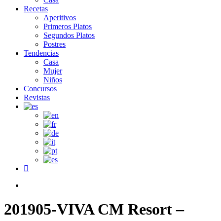
Recetas
Aperitivos
Primeros Platos
Segundos Platos
Postres
Tendencias
Casa
Mujer
Niños
Concursos
Revistas
facebook
search
201905-VIVA CM Resort –