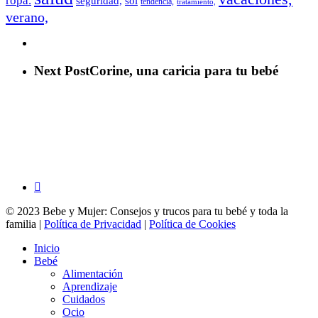
ropa.
sol
seguridad,
tendencia,
tratamiento,
verano,
Next Post
Corine, una caricia para tu bebé
facebook
© 2023 Bebe y Mujer: Consejos y trucos para tu bebé y toda la
familia |
Política de Privacidad
|
Política de Cookies
Close
Inicio
Menu
Bebé
Alimentación
Aprendizaje
Cuidados
Ocio