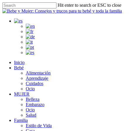
Skip
Hit enter to search or ESC to close
to
Close
main
Search
content
search
Menu
Inicio
Bebé
Alimentación
Aprendizaje
Cuidados
Ocio
MUJER
Belleza
Embarazo
Ocio
Salud
Familia
Estilo de Vida
Casa