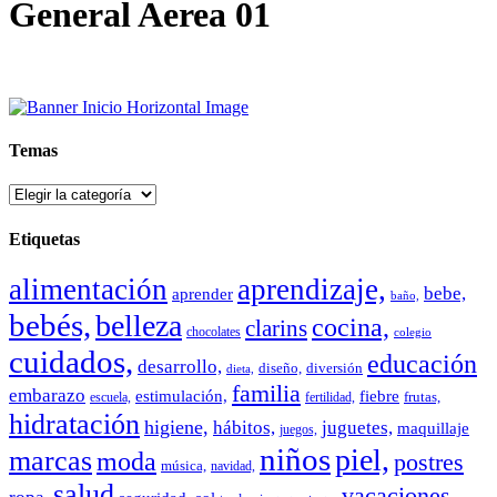
General Aerea 01
Temas
Temas
Etiquetas
alimentación
aprendizaje,
bebe,
aprender
baño,
bebés,
belleza
cocina,
clarins
chocolates
colegio
cuidados,
educación
desarrollo,
diseño,
diversión
dieta,
familia
embarazo
estimulación,
fiebre
frutas,
escuela,
fertilidad,
hidratación
higiene,
hábitos,
juguetes,
maquillaje
juegos,
niños
piel,
marcas
moda
postres
música,
navidad,
salud
vacaciones,