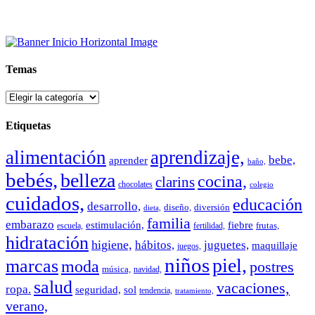
Temas
Temas
Etiquetas
alimentación
aprendizaje,
bebe,
aprender
baño,
bebés,
belleza
cocina,
clarins
chocolates
colegio
cuidados,
educación
desarrollo,
diseño,
diversión
dieta,
familia
embarazo
estimulación,
fiebre
frutas,
escuela,
fertilidad,
hidratación
higiene,
hábitos,
juguetes,
maquillaje
juegos,
niños
piel,
marcas
moda
postres
música,
navidad,
salud
vacaciones,
ropa.
sol
seguridad,
tendencia,
tratamiento,
verano,