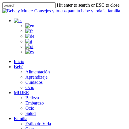
Skip
Hit enter to search or ESC to close
to
Close
main
Search
content
search
Menu
Inicio
Bebé
Alimentación
Aprendizaje
Cuidados
Ocio
MUJER
Belleza
Embarazo
Ocio
Salud
Familia
Estilo de Vida
Casa