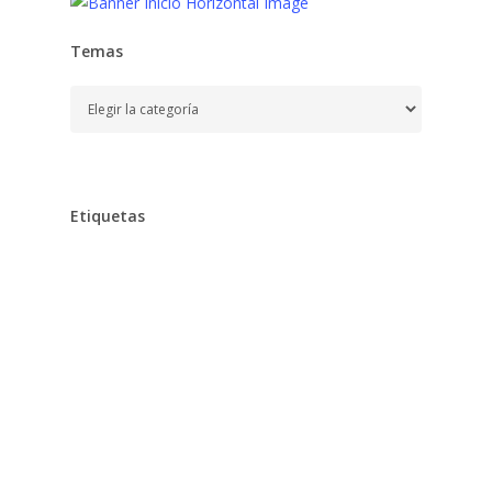
Temas
Temas
Etiquetas
Alimentación
Aprender
Aprendizaje,
Baño,
Bebe,
Bebés,
Belleza
Chocolates
Clarins
Cocina,
Colegio
Cuidados,
Desarrollo,
Dieta,