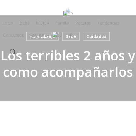
Skip
to
main
Inicio
Bebé
MUJER
Familia
Recetas
Tendencias
content
Concursos
Revistas
facebook
Aprendizaje
Bebé
Cuidados
Los terribles 2 años y
search
como acompañarlos