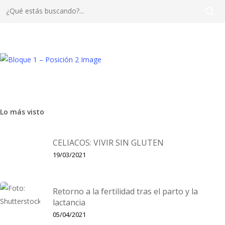
Belleza
Embarazo
MUJER
Salud
Lo más visto
Nuevas cápsulas de Aceite Vegetal
Pranarôm nos acerca las virtudes de los aceites vegetales
CELIACOS: VIVIR SIN GLUTEN
mediante un nuevo formato para poder disfrutarlos no solo por
19/03/2021
fuera sino también por dentro. Hay que recordar que partimos
de…
Retorno a la fertilidad tras el parto y la
lactancia
05/04/2021