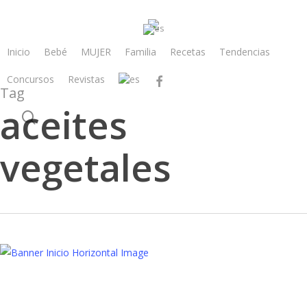
Skip
to
main
Inicio
Bebé
MUJER
Familia
Recetas
Tendencias
content
Concursos
Revistas
facebook
Tag
aceites
search
vegetales